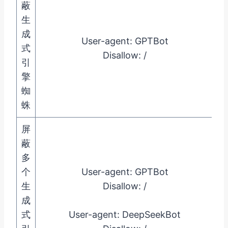
蔽
生
成
User-agent: GPTBot
（
式
Disallow: /
引
擎
蜘
蛛
屏
蔽
多
个
User-agent: GPTBot
生
Disallow: /
成
式
User-agent: DeepSeekBot