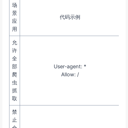
场
景
代码示例
应
用
允
许
全
ro
部
User-agent: *
爬
Allow: /
ro
虫
抓
取
禁
止
全