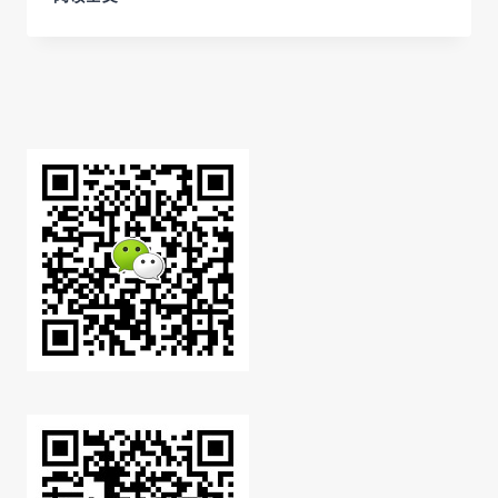
歌
E-
E-
A-
T
是
什
么
意
思